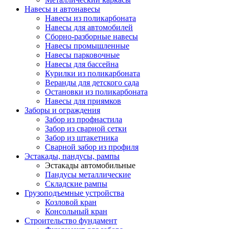
Навесы и автонавесы
Навесы из поликарбоната
Навесы для автомобилей
Сборно-разборные навесы
Навесы промышленные
Навесы парковочные
Навесы для бассейна
Курилки из поликарбоната
Веранды для детского сада
Остановки из поликарбоната
Навесы для приямков
Заборы и ограждения
Забор из профнастила
Забор из сварной сетки
Забор из штакетника
Сварной забор из профиля
Эстакады, пандусы, рампы
Эстакады автомобильные
Пандусы металлические
Складские рампы
Грузоподъемные устройства
Козловой кран
Консольный кран
Строительство фундамент