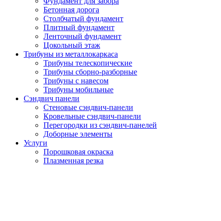
Фундамент для забора
Бетонная дорога
Столбчатый фундамент
Плитный фундамент
Ленточный фундамент
Цокольный этаж
Трибуны из металлокаркаса
Трибуны телескопические
Трибуны сборно-разборные
Трибуны с навесом
Трибуны мобильные
Сэндвич панели
Стеновые сэндвич-панели
Кровельные сэндвич-панели
Перегородки из сэндвич-панелей
Доборные элементы
Услуги
Порошковая окраска
Плазменная резка