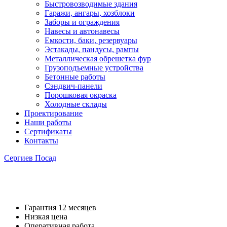
Быстровозводимые здания
Гаражи, ангары, хозблоки
Заборы и ограждения
Навесы и автонавесы
Емкости, баки, резервуары
Эстакады, пандусы, рампы
Металлическая обрешетка фур
Грузоподъемные устройства
Бетонные работы
Сэндвич-панели
Порошковая окраска
Холодные склады
Проектирование
Наши работы
Сертификаты
Контакты
Сергиев Посад
Эстакады автомобильные
Гарантия 12 месяцев
Низкая цена
Оперативная работа