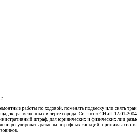
ые
емонтные работы по ходовой, поменять подвеску или снять тра
лощадок, размещенных в черте города. Согласно СНиП 12-01-200
министративный штраф, для юридических и физических лиц разме
ельно регулировать размеры штрафных санкций, принимая соотв
узовиков.