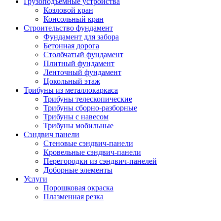
Грузоподъемные устройства
Козловой кран
Консольный кран
Строительство фундамент
Фундамент для забора
Бетонная дорога
Столбчатый фундамент
Плитный фундамент
Ленточный фундамент
Цокольный этаж
Трибуны из металлокаркаса
Трибуны телескопические
Трибуны сборно-разборные
Трибуны с навесом
Трибуны мобильные
Сэндвич панели
Стеновые сэндвич-панели
Кровельные сэндвич-панели
Перегородки из сэндвич-панелей
Доборные элементы
Услуги
Порошковая окраска
Плазменная резка