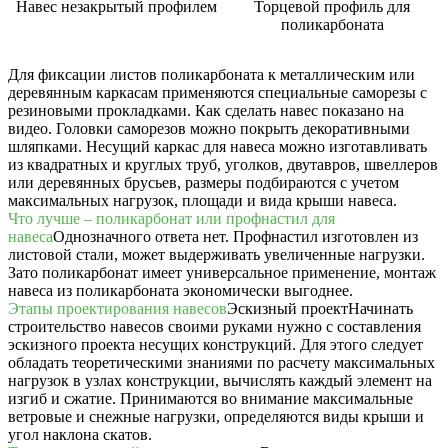
Навес незакрытый профилем
Торцевой профиль для
поликарбоната
Для фиксации листов поликарбоната к металлическим или
деревянным каркасам применяются специальные саморезы с
резиновыми прокладками. Как сделать навес показано на
видео. Головки саморезов можно покрыть декоративными
шляпками. Несущий каркас для навеса можно изготавливать
из квадратных и круглых труб, уголков, двутавров, швеллеров
или деревянных брусьев, размеры подбираются с учетом
максимальных нагрузок, площади и вида крыши навеса.
Что лучше – поликарбонат или профнастил для
навеса
Однозначного ответа нет. Профнастил изготовлен из
листовой стали, может выдерживать увеличенные нагрузки.
Зато поликарбонат имеет универсальное применение, монтаж
навеса из поликарбоната экономически выгоднее.
Этапы проектирования навесов
Эскизный проект
Начинать
строительство навесов своими руками нужно с составления
эскизного проекта несущих конструкций. Для этого следует
обладать теоретическими знаниями по расчету максимальных
нагрузок в узлах конструкции, вычислять каждый элемент на
изгиб и сжатие. Принимаются во внимание максимальные
ветровые и снежные нагрузки, определяются виды крыши и
угол наклона скатов.