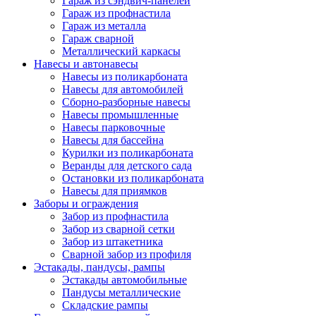
Гараж из сэндвич-панелей
Гараж из профнастила
Гараж из металла
Гараж сварной
Металлический каркасы
Навесы и автонавесы
Навесы из поликарбоната
Навесы для автомобилей
Сборно-разборные навесы
Навесы промышленные
Навесы парковочные
Навесы для бассейна
Курилки из поликарбоната
Веранды для детского сада
Остановки из поликарбоната
Навесы для приямков
Заборы и ограждения
Забор из профнастила
Забор из сварной сетки
Забор из штакетника
Сварной забор из профиля
Эстакады, пандусы, рампы
Эстакады автомобильные
Пандусы металлические
Складские рампы