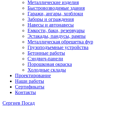
Металлические изделия
Быстровозводимые здания
Гаражи, ангары, хозблоки
Заборы и ограждения
Навесы и автонавесы
Емкости, баки, резервуары
Эстакады, пандусы, рампы
Металлическая обрешетка фур
Грузоподъемные устройства
Бетонные работы
Сэндвич-панели
Порошковая окраска
Холодные склады
Проектирование
Наши работы
Сертификаты
Контакты
Сергиев Посад
Навесы из поликарбоната
своими руками