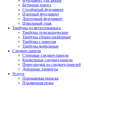
Фундамент для забора
Бетонная дорога
Столбчатый фундамент
Плитный фундамент
Ленточный фундамент
Цокольный этаж
Трибуны из металлокаркаса
Трибуны телескопические
Трибуны сборно-разборные
Трибуны с навесом
Трибуны мобильные
Сэндвич панели
Стеновые сэндвич-панели
Кровельные сэндвич-панели
Перегородки из сэндвич-панелей
Доборные элементы
Услуги
Порошковая окраска
Плазменная резка