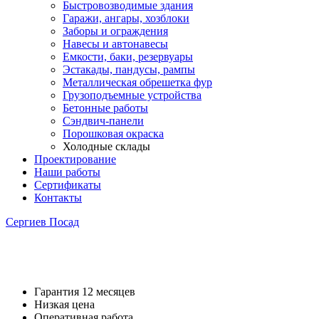
Быстровозводимые здания
Гаражи, ангары, хозблоки
Заборы и ограждения
Навесы и автонавесы
Емкости, баки, резервуары
Эстакады, пандусы, рампы
Металлическая обрешетка фур
Грузоподъемные устройства
Бетонные работы
Сэндвич-панели
Порошковая окраска
Холодные склады
Проектирование
Наши работы
Сертификаты
Контакты
Сергиев Посад
Строительство холодных скла
Гарантия 12 месяцев
Низкая цена
Оперативная работа