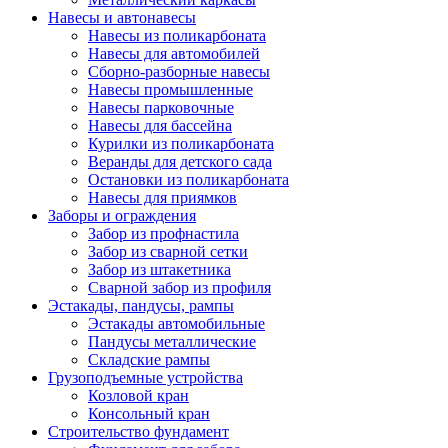
Навесы и автонавесы
Навесы из поликарбоната
Навесы для автомобилей
Сборно-разборные навесы
Навесы промышленные
Навесы парковочные
Навесы для бассейна
Курилки из поликарбоната
Веранды для детского сада
Остановки из поликарбоната
Навесы для приямков
Заборы и ограждения
Забор из профнастила
Забор из сварной сетки
Забор из штакетника
Сварной забор из профиля
Эстакады, пандусы, рампы
Эстакады автомобильные
Пандусы металлические
Складские рампы
Грузоподъемные устройства
Козловой кран
Консольный кран
Строительство фундамент